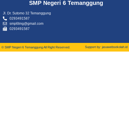
SMP Negeri 6 Temanggung
Jl. Dr. Sutomo 32 Temanggung
0293491587
smp6tmg@gmail.com
0293491587
Support by: jasawebsekolah.id
© SMP Negeri 6 Temanggung All Right Reserved.