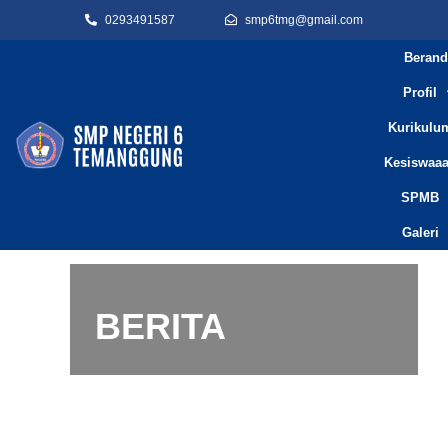
0293491587
smp6tmg@gmail.com
Berand
Profil
Kurikulu
Kesiswaa
SPMB
Galeri
BERITA