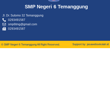
SMP Negeri 6 Temanggung
Jl. Dr. Sutomo 32 Temanggung
0293491587
smp6tmg@gmail.com
0293491587
Support by: jasawebsekolah.id
© SMP Negeri 6 Temanggung All Right Reserved.