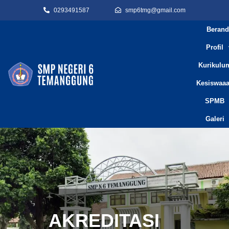
0293491587
smp6tmg@gmail.com
Berand
Profil
Kurikulu
Kesiswaa
SPMB
Galeri
AKREDITASI