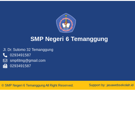
SMP Negeri 6 Temanggung
Jl. Dr. Sutomo 32 Temanggung
0293491587
smp6tmg@gmail.com
0293491587
Support by: jasawebsekolah.id
© SMP Negeri 6 Temanggung All Right Reserved.