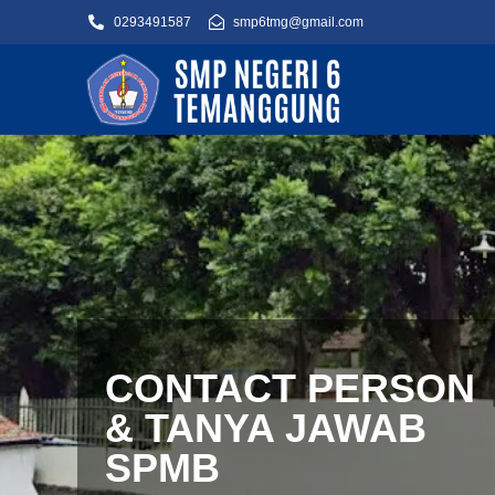
0293491587
smp6tmg@gmail.com
CONTACT PERSON
& TANYA JAWAB
SPMB