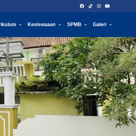
rikulum
Kesiswaaan
SPMB
Galeri