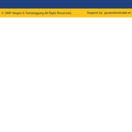
Support by: jasawebsekolah.id
© SMP Negeri 6 Temanggung All Right Reserved.