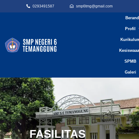
0293491587
smp6tmg@gmail.com
Berand
Profil
Kurikulu
Kesiswaa
SPMB
Galeri
FASILITAS