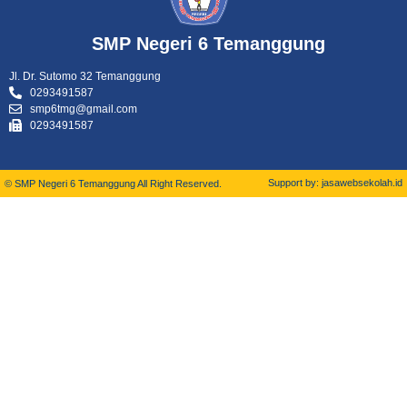
SMP Negeri 6 Temanggung
Jl. Dr. Sutomo 32 Temanggung
0293491587
smp6tmg@gmail.com
0293491587
Support by: jasawebsekolah.id
© SMP Negeri 6 Temanggung All Right Reserved.