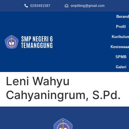
0293491587
smp6tmg@gmail.com
Berand
Profil
Kurikulu
Kesiswaa
SPMB
Galeri
Leni Wahyu
Cahyaningrum, S.Pd.