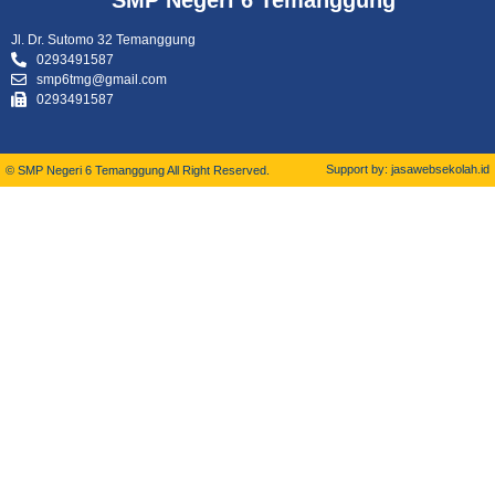
Jl. Dr. Sutomo 32 Temanggung
0293491587
smp6tmg@gmail.com
0293491587
Support by: jasawebsekolah.id
© SMP Negeri 6 Temanggung All Right Reserved.