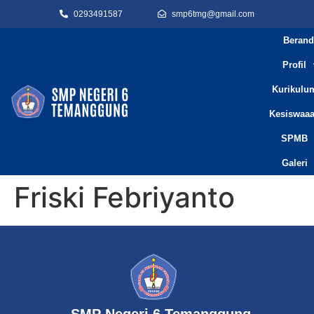
0293491587
smp6tmg@gmail.com
Berand
Profil
Kurikulu
Kesiswaa
SPMB
Galeri
Friski Febriyanto
SMP Negeri 6 Temanggung