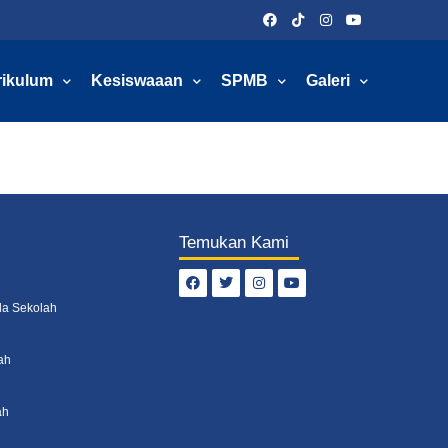
rikulum
Kesiswaaan
SPMB
Galeri
Temukan Kami
la Sekolah
ah
ah