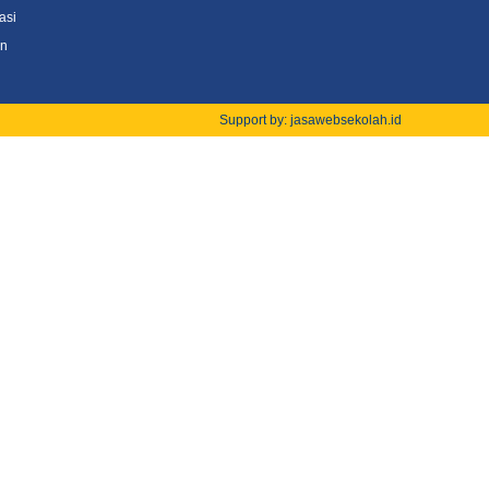
asi
an
Support by: jasawebsekolah.id