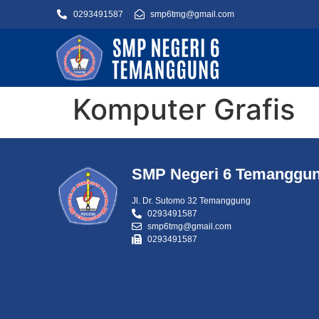
0293491587
smp6tmg@gmail.com
Komputer Grafis
SMP Negeri 6 Temanggu
Jl. Dr. Sutomo 32 Temanggung
0293491587
smp6tmg@gmail.com
0293491587