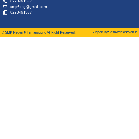
0293491587
smp6tmg@gmail.com
0293491587
Support by: jasawebsekolah.id
© SMP Negeri 6 Temanggung All Right Reserved.