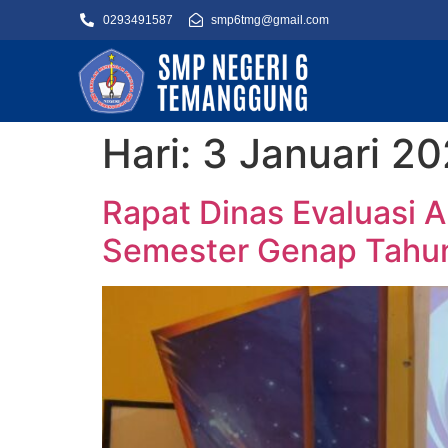
0293491587
smp6tmg@gmail.com
Hari:
3 Januari 2
Rapat Dinas Evaluasi 
Semester Genap Tahu